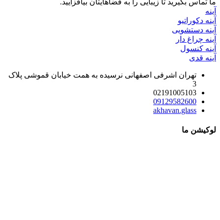
ما تماس بگیرید تا زیبایی را به فضاهایتان بیافزایید.
آینه
آینه دکوراتیو
آینه دستشویی
آینه چراغ دار
آینه کنسول
آینه قدی
تهران اشرفی اصفهانی نرسیده به همت خیابان قموشی پلاک
3
02191005103
09129582600
akhavan.glass
لوکیشن ما