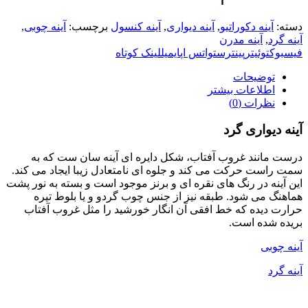
دسته:
آینه دکوراتیو
,
آینه دیواری
,
آینه کنسول
برچسب:
آینه چوبی
,
آینه گرد
,
آینه مدرن
فیسبوک
توئیتر
پینترست
واتس اپ
ایمیل
لینک کوتاه
توضیحات
اطلاعات بیشتر
نظرات (0)
آینه دیواری گرد
درست مانند غروب آفتاب، شکل دایره ای آینه سان ست که به
سمت راست حرکت می کند و جلوه ای نامتعادل زیبا ایجاد می کند.
این آینه در رنگ های نقره ای و برنز موجود است و بسته به نور پشت
هماهنگ می شود. طبقه نیز از جنس چوب گردو و یا بلوط تیره
حرارت دیده که خط افقی آن انگار خورشید را مثل غروب آفتاب
بریده شده است.
آینه چوبی
آینه گرد