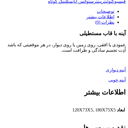
فیسبوک
توئیتر
پینترست
واتس اپ
ایمیل
لینک کوتاه
توضیحات
اطلاعات بیشتر
نظرات (0)
آینه با قاب مستطیلی
عمودی یا افقی، روی زمین یا روی دیوار، در هر موقعیتی که باشد
اُدِت تجسم سادگی و ظرافت است.
آینه دیواری
آینه چوبی
اطلاعات بیشتر
ابعاد
120X73X5, 180X75X5
نقد و بررسی‌ها