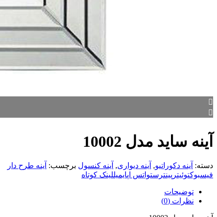
آینه ساید مدل 10002
دسته:
آینه دکوراتیو
,
آینه دیواری
,
آینه کنسول
برچسب:
آینه طرح دار
فیسبوک
توئیتر
پینترست
واتس اپ
ایمیل
لینک کوتاه
توضیحات
نظرات (0)