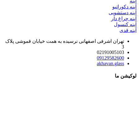
آینه
آینه دکوراتیو
آینه دستشویی
آینه چراغ دار
آینه کنسول
آینه قدی
تهران اشرفی اصفهانی نرسیده به همت خیابان قموشی پلاک
3
02191005103
09129582600
akhavan.glass
لوکیشن ما