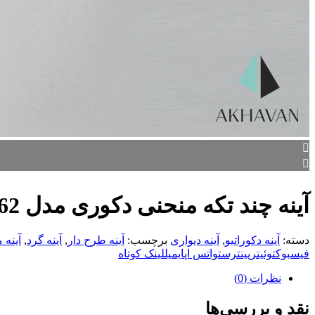
آینه چند تکه منحنی دکوری مدل D62
دسته:
آینه دکوراتیو
,
آینه دیواری
برچسب:
آینه طرح دار
,
آینه گرد
,
آینه 
فیسبوک
توئیتر
پینترست
واتس اپ
ایمیل
لینک کوتاه
نظرات (0)
نقد و بررسی‌ها