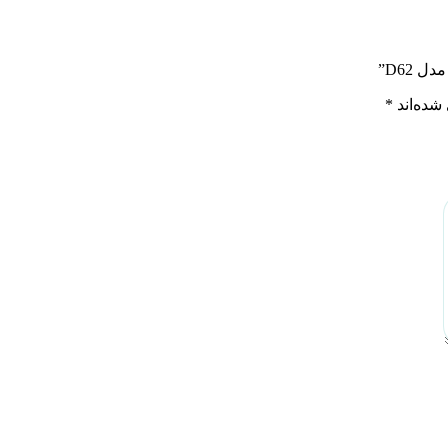
 D62”
شده‌اند
*