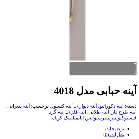
آینه حبابی مدل 4018
دسته:
آینه دکوراتیو
,
آینه دیواری
,
آینه کنسول
برچسب:
آینه پذیرایی
,
آینه طرح دار
,
آینه طلایی
,
آینه فلزی
,
آینه گرد
فیسبوک
توئیتر
پینترست
واتس اپ
ایمیل
لینک کوتاه
توضیحات
نظرات (0)