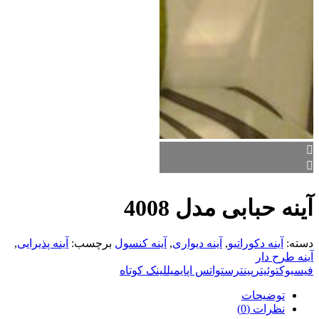
آینه حبابی مدل 4008
دسته:
آینه دکوراتیو
,
آینه دیواری
,
آینه کنسول
برچسب:
آینه پذیرایی
,
آینه طرح دار
فیسبوک
توئیتر
پینترست
واتس اپ
ایمیل
لینک کوتاه
توضیحات
نظرات (0)