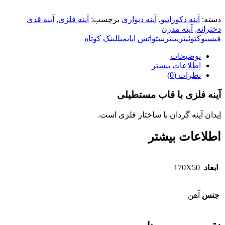
دسته:
آینه دکوراتیو
,
آینه دیواری
برچسب:
آینه فلزی
,
آینه قدی
دخترانه
,
آینه مدرن
فیسبوک
توئیتر
پینترست
واتس اپ
ایمیل
لینک کوتاه
توضیحات
اطلاعات بیشتر
نظرات (0)
آینه فلزی با قاب مستطیلی
اِیدان آینه گردان با ساختار فلزی است.
اطلاعات بیشتر
ابعاد
170X50
جنس
آهن